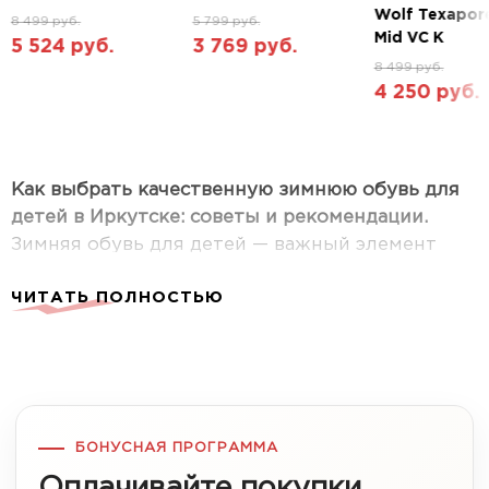
Wolf Texapor
8 499 руб.
5 799 руб.
Mid VC K
5 524 руб.
3 769 руб.
8 499 руб.
4 250 руб.
Как выбрать качественную зимнюю обувь для
детей в Иркутске: советы и рекомендации.
Зимняя обувь для детей — важный элемент
гардероба, который обеспечивает комфорт и
ЧИТАТЬ ПОЛНОСТЬЮ
защиту от холода. При выборе ботинок для
ребенка в Иркутске важно учитывать возраст,
климатические особенности региона и
практичность модели.
БОНУСНАЯ ПРОГРАММА
Почему важно правильно выбрать детские
ботинки?
Оплачивайте покупки