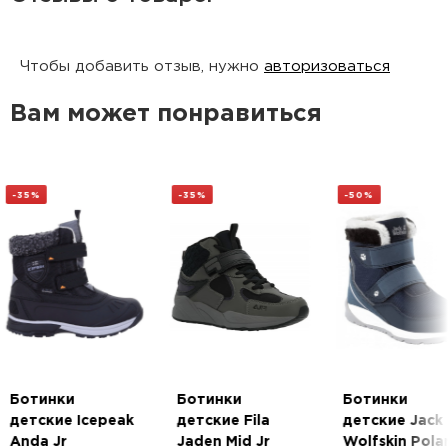
Прочный водоотталкивающий верх
Чтобы добавить отзыв, нужно
авторизоваться
Быстрая шнуровка
Защита мыска
Вам может понравиться
Дышащая съёмная стелька из ЭВА с покрытием
из войлока
Нескользящая подошва
-35%
-35%
-50%
Состав:
Верх: текстиль, искусственный мех
Утеплитель: текстиль
Подошва: резина
Технологии:
Ботинки
Ботинки
Ботинки
Мембрана A.W.S. Waterproof
детские Icepeak
детские Fila
детские Jack
Anda Jr
Jaden Mid Jr
Wolfskin Pola