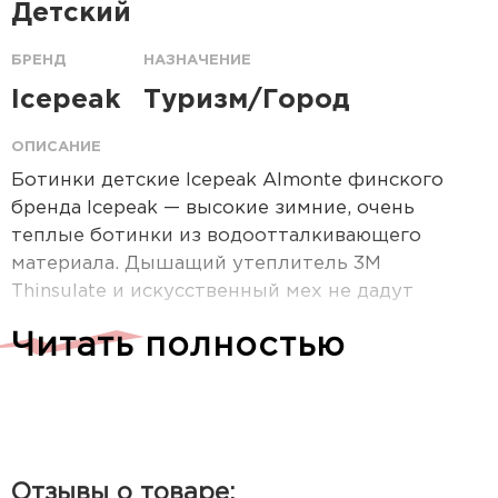
Детский
БРЕНД
НАЗНАЧЕНИЕ
Icepeak
Туризм/Город
ОПИСАНИЕ
Ботинки детские Icepeak Almonte финского
бренда Icepeak — высокие зимние, очень
теплые ботинки из водоотталкивающего
материала. Дышащий утеплитель 3M
Thinsulate и искусственный мех не дадут
замерзнуть в холод. Мембранная ткань между
Читать полностью
верхним материалом и подкладкой защищают
от влаги даже в экстремальных погодных
условиях.
Отзывы о товаре:
Детали: