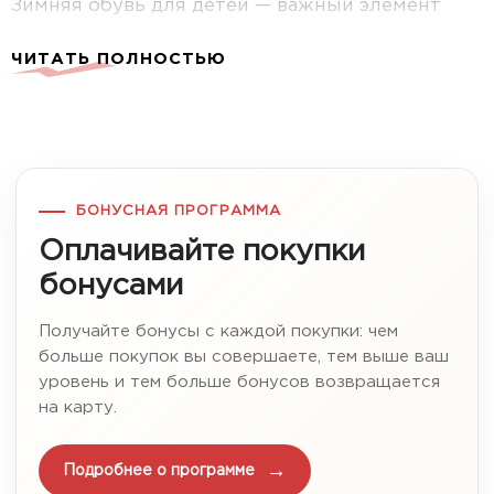
Зимняя обувь для детей — важный элемент
гардероба, который обеспечивает комфорт и
ЧИТАТЬ ПОЛНОСТЬЮ
защиту от холода. При выборе ботинок для
ребенка в Иркутске важно учитывать возраст,
климатические особенности региона и
практичность модели.
БОНУСНАЯ ПРОГРАММА
Почему важно правильно выбрать детские
ботинки?
Оплачивайте покупки
бонусами
Правильно подобранная обувь помогает
защитить ноги ребенка от холода и
Получайте бонусы с каждой покупки: чем
способствует правильному формированию
больше покупок вы совершаете, тем выше ваш
детской стопы. Зимние ботинки должны быть
уровень и тем больше бонусов возвращается
удобными, легкими, дышащими и теплыми.
на карту.
Подробнее о программе
Детские ботинки для девочек