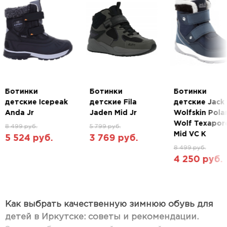
Состав:
Верх: 100% Натуральная замша
Подкладка: 100% Полиэстер
Подошва: Термопластичная резина
Технологии:
Ботинки
Ботинки
Ботинки
детские Icepeak
детские Fila
детские Jack
Anda Jr
Jaden Mid Jr
Wolfskin Pola
Водонепроницаемая мембрана CLIMA PROTECT
Wolf Texapor
защищает от промокания, обеспечивая
8 499 руб.
5 799 руб.
Mid VC K
5 524 руб.
3 769 руб.
оптимальный микроклимат внутри изделия.
8 499 руб.
4 250 руб.
CMP FullOn GRIP
Структура и сплав подошвы CMP FullOn GRIP
разработана для сухих и влажных
Как выбрать качественную зимнюю обувь для
поверхностей.
детей в Иркутске: советы и рекомендации.