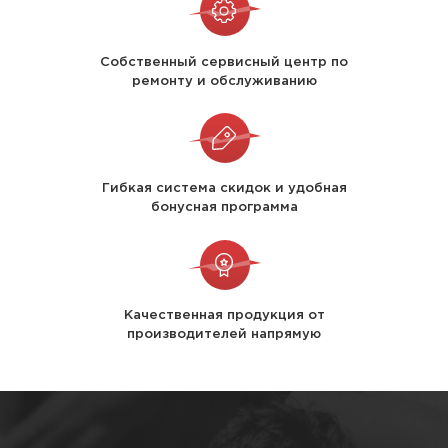
ребенка.
Долговечность: качественная обувь прослужит
Собственный сервисный центр по
долго.
ремонту и обслуживанию
Цветовая гамма: белые, серые, бежевые и
розовые цвета.
Гибкая система скидок и удобная
Детские ботинки для мальчиков
бонусная программа
Среди популярных моделей зимних ботинок
для мальчиков выделяются модели в
городском стиле. Они отлично сочетаются с
повседневной и торжественной одеждой,
Качественная продукция от
производителей напрямую
создавая стильный образ.
Особенности детских ботинок для мальчиков: