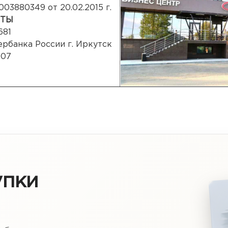
 0003880349 от 20.02.2015 г.
ИТЫ
681
ербанка России г. Иркутск
607
упки