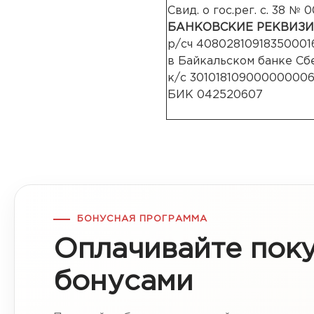
Свид. о гос.рег. с. 38 №
БАНКОВСКИЕ РЕКВИЗ
р/сч 40802810918350001
в Байкальском банке Сб
к/с 30101810900000000
БИК 042520607
БОНУСНАЯ ПРОГРАММА
Оплачивайте пок
бонусами