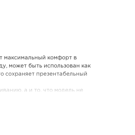
т максимальный комфорт в
ду, может быть использован как
го сохраняет презентабельный
анию, а и то, что модель не
чальную форму и не изменяет цвет.