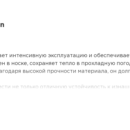
on
ет интенсивную эксплуатацию и обеспечивае
н в носке, сохраняет тепло в прохладную пого
агодаря высокой прочности материала, он дол
ти не только отличную устойчивость к изнашив
блем очищается от загрязнений, не теряет изна