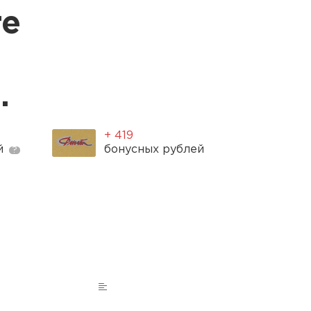
re
.
+ 419
ей
бонусных рублей
?