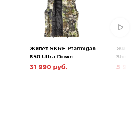
Жилет SKRE Ptarmigan
Жилет
850 Ultra Down
Shoot
31 990 руб.
5 99