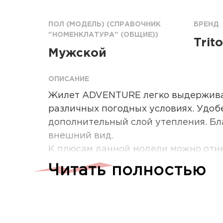
ПОЛ (МОДЕЛЬ) (СПРАВОЧНИК
БРЕНД
"НОМЕНКЛАТУРА" (ОБЩИЕ))
Trit
Мужской
ОПИСАНИЕ
Жилет ADVENTURE легко выдержива
различных погодных условиях. Удобе
дополнительный слой утепления. Бл
внешний вид.
К плюсам данной модели можно отнес
требует особого ухода, она без про
Читать полностью
Характеристики:
Ткань: Алова
Мембрана: 10000/10000