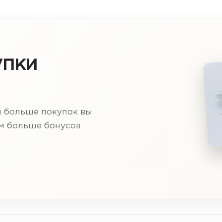
упки
м больше покупок вы
ем больше бонусов