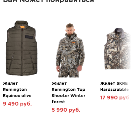
Вам может понравиться
Универсальность: Подходит как для ношения
отдельно, так и в качестве утепляющего слоя.
Функциональность: Три кармана для
размещения необходимых предметов.
Цвет Figure: Уменьшает заметность на фоне
растительности и рельефа в осенний и
весенний периоды.
Температурный режим: от +5 до +15 °C.
Жилет
Жилет
Жилет SKRE
Remington
Remington Top
Hardscrabble
Equinox olive
Shooter Winter
17 990 руб.
forest
9 490 руб.
5 990 руб.