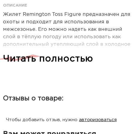
ОПИСАНИЕ
Жилет Remington Toss Figure предназначен для
охоты и подходит для использования в
межсезонье. Его можно надеть как внешний
слой в тёплую погоду или использовать как
дополнительный утепляющий слой в холодное
время. Крой жилета не ограничивает
Читать полностью
движения. Три кармана позволяют удобно
разместить необходимые вещи и
обеспечивают быстрый доступ к ним.
В разработке активно участвовали охотники и
рыболовы, что позволило учесть все их
Отзывы о товаре:
реальные потребности.
Преимущества:
Чтобы добавить отзыв, нужно
авторизоваться