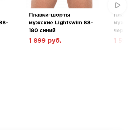
Плавки-шорты
Плав
88-
мужские Lightswim 88-
мужск
180 синий
черн
1 899 руб.
1 599