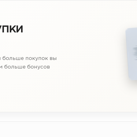
упки
м больше покупок вы
ем больше бонусов