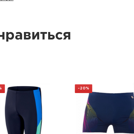
нравиться
%
-20%