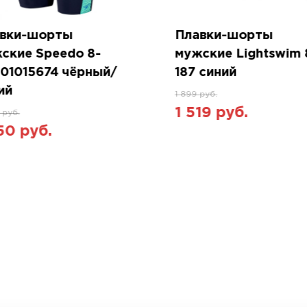
вки-шорты
Плавки-шорты
ские Speedo 8-
мужские Lightswim 
01015674 чёрный/
187 синий
ий
1 899 руб.
1 519 руб.
 руб.
50 руб.