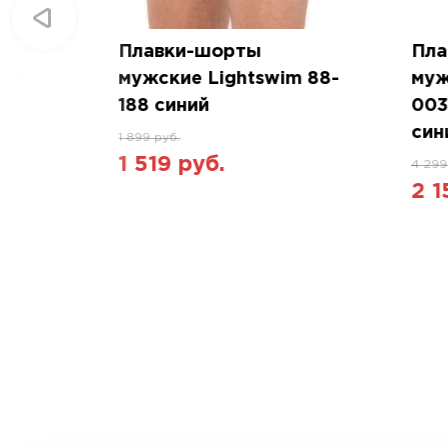
Плавки-шорты
Пла
488
мужские Lightswim 88-
муж
188 синий
003
син
1 899 руб.
1 519 руб.
4 299
2 1