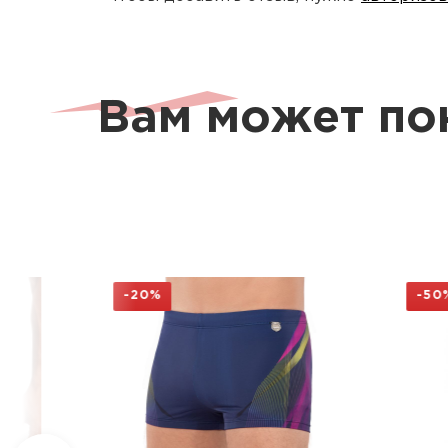
Вам может по
-20%
-50