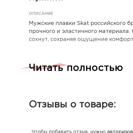
ОПИСАНИЕ
Мужские плавки Skat российского бр
прочного и эластичного материала. 
сохнут, сохраняя ощущение комфорт
Читать полностью
Характеристики:
Анатомический крой
Быстросохнущий эластичный матер
Устойчивость к хлору и истиранию
Отзывы о товаре:
Логотип бренда
Состав: 80%, полиамид, 20% эластан
Чтобы добавить отзыв, нужно
авторизов