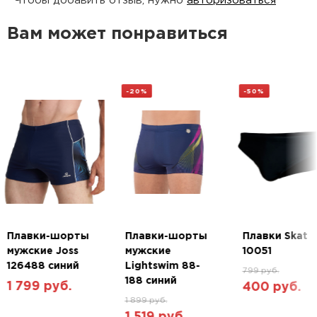
Чтобы добавить отзыв, нужно
авторизоваться
Облегающий крой
Вам может понравиться
Эластичный пояс с завязками
Более высокая стойкость к хлору, чем у
стандартных тканей для купания - с
-20%
-50%
технологией CREORA® HighClo™ дольше
остается как новая.
Изготовлено из переработанных материалов
Состав: 80% полиамид, 20% эластан
Плавки-шорты
Плавки-шорты
Плавки Skat
мужские Joss
мужские
10051
126488 синий
Lightswim 88-
799 руб.
188 синий
1 799 руб.
400 руб.
1 899 руб.
1 519 руб.