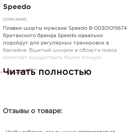
Speedo
ОПИСАНИЕ
Плавки-шорты мужские Speedo 8-00301015674
британского бренда Speedo идеально
подойдут для регулярных тренировок в
бассейне. Вшитый шнурок в области пояса
помогает осуществить более точную
регулировку размера. Инновационный
Читать полностью
материал Endurance10 отличается повышенной
эластичностью, а за счет использования
технологии Creora HighClo ткань крайне
устойчива к негативному воздействию хлора и
ультрафиолета.
Отзывы о товаре:
Детали: