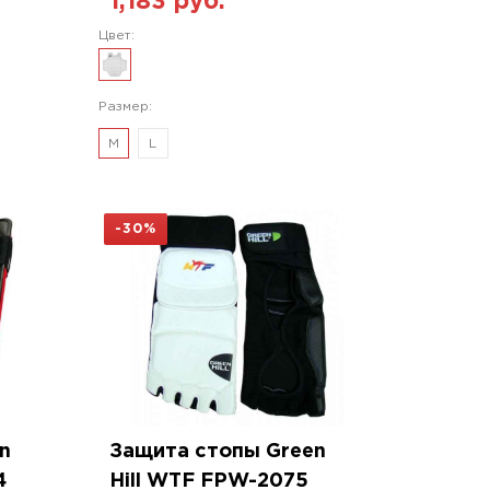
1,183 руб.
Цвет:
Размер:
M
L
-30%
n
Защита стопы Green
4
Hill WTF FPW-2075