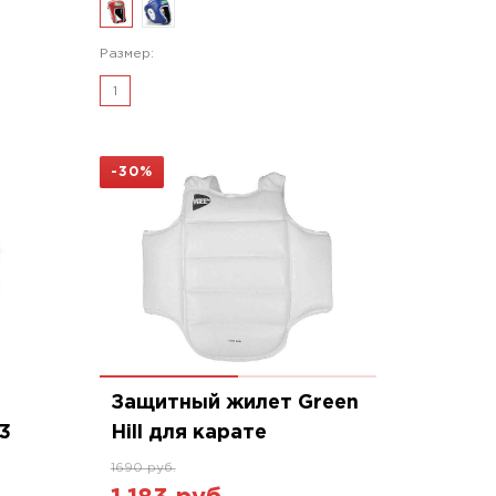
Размер:
1
-30%
Защитный жилет Green
3
Hill для карате
1690 руб.