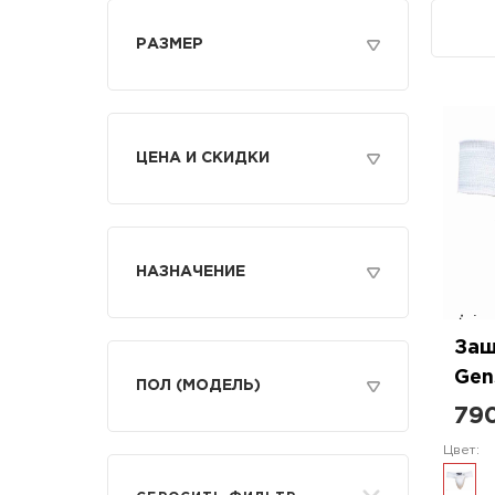
РАЗМЕР
S
M
L
XL
ЦЕНА И СКИДКИ
XXL
1
Только со скидкой
ОТ
ДО
НАЗНАЧЕНИЕ
Для единоборств
Защ
Защита голени
Gen
ПОЛ (МОДЕЛЬ)
Защита корпуса
790
Взрослый
Защита паха
Цвет:
Детский
Защита спины