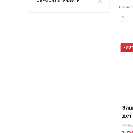
СБРОСИТЬ ФИЛЬТР
Размер
Тхэквондо
S
-30
Защ
дет
1549 