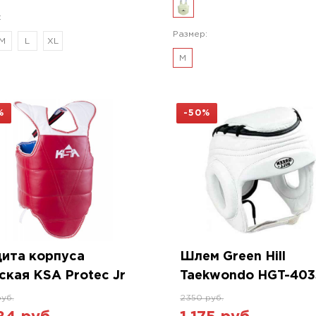
:
Размер:
M
L
XL
M
%
-50%
ита корпуса
Шлем Green Hill
ская KSA Protec Jr
Taekwondo HGT-403
руб.
2350 руб.