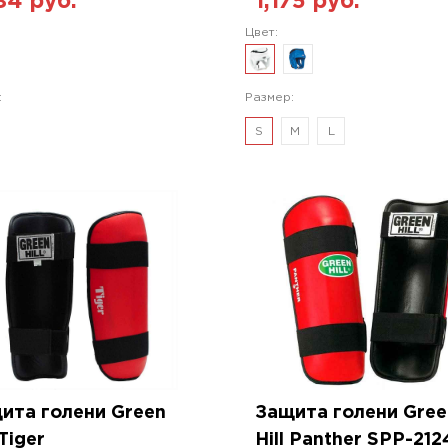
84 руб.
1,175 руб.
Цвет:
:
Размер:
S
M
L
ита голени Green
Защита голени Gree
 Tiger
Hill Panther SPP-212