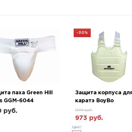
-30%
ита паха Green Hill
Защита корпуса дл
s GGM-6044
каратэ BoyBo
 руб.
1390 руб.
973 руб.
Цвет: