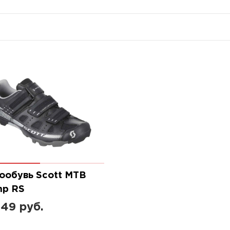
ообувь Scott MTB
p RS
149 руб.