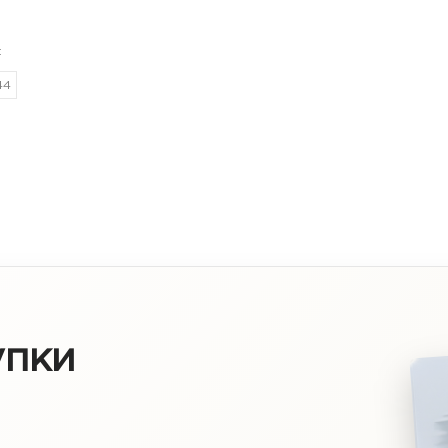
:
44
упки