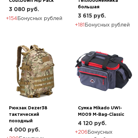
CoutDown Hip Pack
теплообменника
большая
3 080 руб.
3 615 руб.
+154
Бонусных рублей
+181
Бонусных рублей
Рюкзак Dezer38
Сумка Mikado UWI-
тактический
M009 M-Bag-Classic
походный
4 120 руб.
4 000 руб.
+206
Бонусных