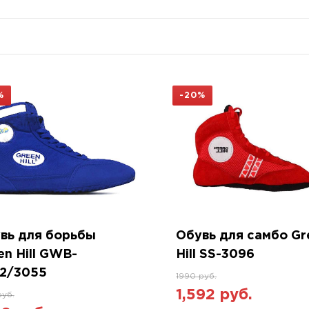
%
-20%
вь для борьбы
Обувь для самбо Gr
en Hill GWB-
Hill SS-3096
2/3055
1990 руб.
1,592 руб.
руб.