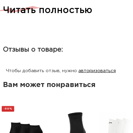
Три пары в одной упаковке.
Читать полностью
Детали:
Модель унисекс
Отзывы о товаре:
Эластичный кант
Логотип бренда
В комплекте 3 пары
Чтобы добавить отзыв, нужно
авторизоваться
Вам может понравиться
Состав: Хлопок - 72%, Полиэстер - 24%,
Полиамид - 3%, Эластан - 1%
Назначение: Спорт/город
-50%