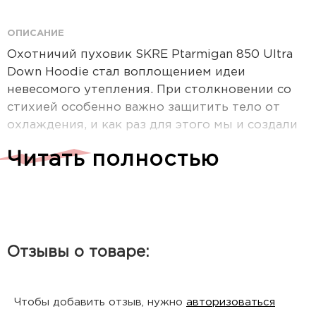
ОПИСАНИЕ
Охотничий пуховик SKRE Ptarmigan 850 Ultra
Down Hoodie стал воплощением идеи
невесомого утепления. При столкновении со
стихией особенно важно защитить тело от
охлаждения, и как раз для этого мы и создали
куртку Ptarmigan с наполнителем из
Читать полностью
водоотталкивающего гусиного пуха FP 850.
При минимальном весе эта прочная и
испытанная куртка является исключительно
теплой одеждой для горной охоты в
экстремальных условиях. Модель Ptarmigan
Ultra Down с ее регулировкой по талии,
Отзывы о товаре:
глубокими утепленными карманами и малым
весом быстро станет одной из ваших любимых
курток. Внешний материал, состоящий из
Чтобы добавить отзыв, нужно
авторизоваться