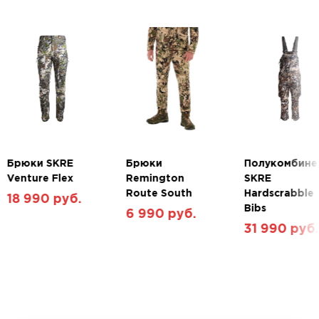
талии и внизу штанин — дополнительное
преимущество, защищающее от непогоды.
Характеристики:
Состав - 96% Полиэстер, 4% Спандекс
Вес, г - 410
Подтип - Брюки
Пол - Для мужчин
Технологии - Teflon
Брюки SKRE
Брюки
Полукомбине
Venture Flex
Remington
SKRE
Route South
Hardscrabble
18 990 руб.
Bibs
6 990 руб.
31 990 руб.