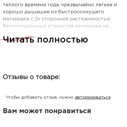
теплого времени года, чрезвычайно легкие и
хорошо дышашие из быстросохнущего
материала с 2х сторонней растяжимостью.
Вентитяционные отверстия на молнии на
бедрах для быстрого охлаждения при
Читать полностью
интенсивном движении (также для
вентилляции можно использовать карманы с
сетчатой подкладкой)
Характеристики:
Отзывы о товаре:
Состав - 100% Полиэстер
Вес, г - 310
Подтип - Брюки
Чтобы добавить отзыв, нужно
авторизоваться
Пол - Для мужчин
Вам может понравиться
Технологии - Teflon, DWR